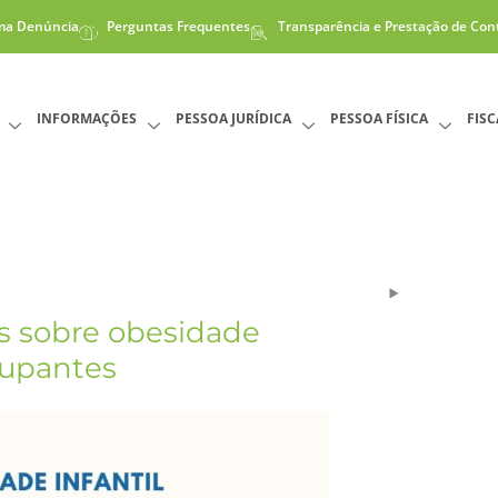
ma Denúncia
Perguntas Frequentes
Transparência e Prestação de Con
INFORMAÇÕES
PESSOA JURÍDICA
PESSOA FÍSICA
FIS
s sobre obesidade
cupantes