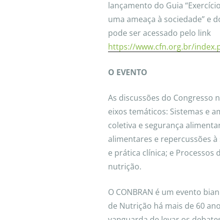
lançamento do Guia “Exercício 
uma ameaça à sociedade” e do
pode ser acessado pelo link
https://www.cfn.org.br/index
O EVENTO
As discussões do Congresso 
eixos temáticos: Sistemas e a
coletiva e segurança alimenta
alimentares e repercussões à 
e prática clínica; e Processo
nutrição.
O CONBRAN é um evento bianua
de Nutrição há mais de 60 an
vanguarda de levar os debates 