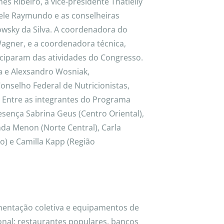
es Ribeiro, a vice-presidente Thatielly
sele Raymundo e as conselheiras
owsky da Silva. A coordenadora do
 Wagner, e a coordenadora técnica,
ciparam das atividades do Congresso.
ta e Alexsandro Wosniak,
nselho Federal de Nutricionistas,
Entre as integrantes do Programa
ença Sabrina Geus (Centro Oriental),
da Menon (Norte Central), Carla
ro) e Camilla Kapp (Região
mentação coletiva e equipamentos de
onal: restaurantes populares, bancos