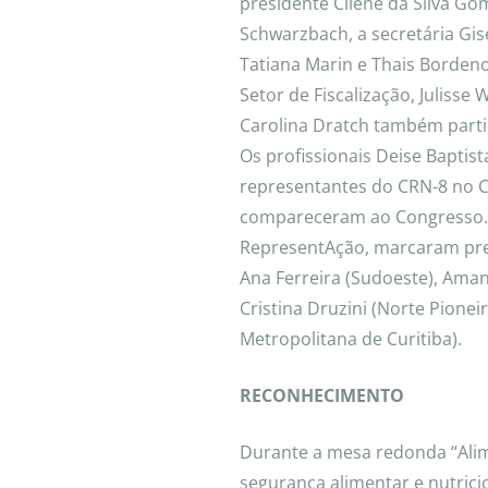
presidente Cilene da Silva Gom
Schwarzbach, a secretária Gi
Tatiana Marin e Thais Borden
Setor de Fiscalização, Julisse
Carolina Dratch também parti
Os profissionais Deise Baptis
representantes do CRN-8 no Co
compareceram ao Congresso. 
RepresentAção, marcaram pres
Ana Ferreira (Sudoeste), Aman
Cristina Druzini (Norte Pionei
Metropolitana de Curitiba).
RECONHECIMENTO
Durante a mesa redonda “Ali
segurança alimentar e nutrici