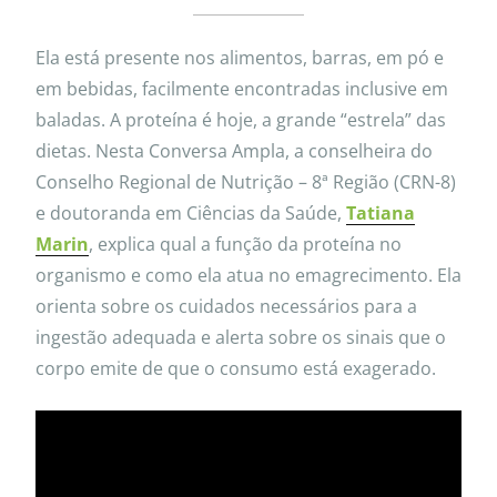
Ela está presente nos alimentos, barras, em pó e
em bebidas, facilmente encontradas inclusive em
baladas. A proteína é hoje, a grande “estrela” das
dietas. Nesta Conversa Ampla, a conselheira do
Conselho Regional de Nutrição – 8ª Região (CRN-8)
e doutoranda em Ciências da Saúde,
Tatiana
Marin
, explica qual a função da proteína no
organismo e como ela atua no emagrecimento. Ela
orienta sobre os cuidados necessários para a
ingestão adequada e alerta sobre os sinais que o
corpo emite de que o consumo está exagerado.