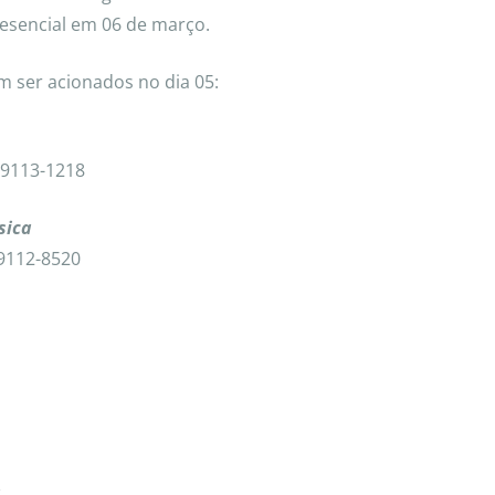
esencial em 06 de março.
m ser acionados no dia 05:
99113-1218
sica
99112-8520
a