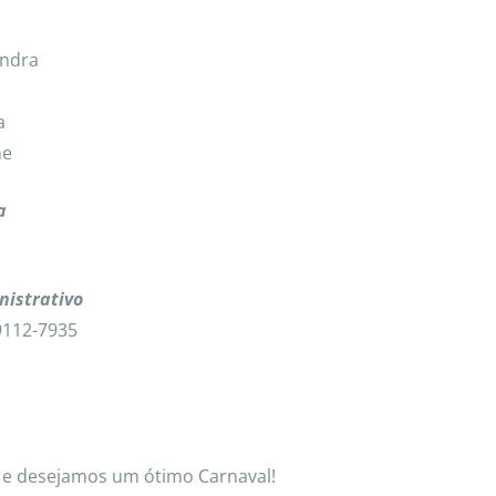
andra
a
ne
a
nistrativo
9112-7935
e desejamos um ótimo Carnaval!