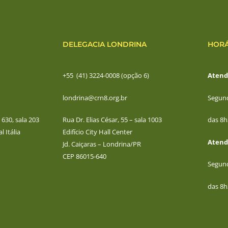
DELEGACIA LONDRINA
HORÁ
+55 (41) 3224-0008 (opção 6)
Atend
londrina@crn8.org.br
Segund
630, sala 203
Rua Dr. Elias César, 55 – sala 1003
das 8h
l Itália
Edifício City Hall Center
Atend
Jd. Caiçaras – Londrina/PR
CEP 86015-640
Segund
das 8h