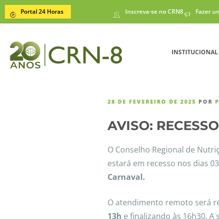
Portal 24 Horas
Inscreva-se no CRN8
Fazer u
INSTITUCIONAL
28 DE FEVEREIRO DE 2025
POR
AVISO: RECESS
O Conselho Regional de Nutri
estará em recesso nos dias 0
Carnaval.
O atendimento remoto será 
13h
e finalizando às 16h30. A