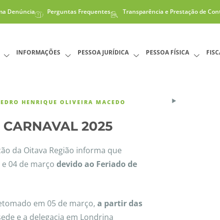
ma Denúncia
Perguntas Frequentes
Transparência e Prestação de Con
INFORMAÇÕES
PESSOA JURÍDICA
PESSOA FÍSICA
FIS
PEDRO HENRIQUE OLIVEIRA MACEDO
O CARNAVAL 2025
ção da Oitava Região informa que
3 e 04 de março
devido ao Feriado de
retomado em 05 de março,
a partir das
 sede e a delegacia em Londrina